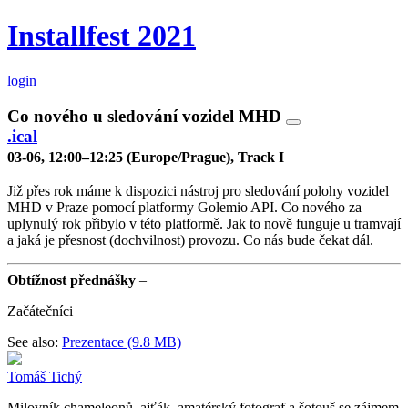
Installfest 2021
login
Co nového u sledování vozidel MHD
.ical
03-06, 12:00–12:25 (Europe/Prague), Track I
Již přes rok máme k dispozici nástroj pro sledování polohy vozidel
MHD v Praze pomocí platformy Golemio API. Co nového za
uplynulý rok přibylo v této platformě. Jak to nově funguje u tramvají
a jaká je přesnost (dochvilnost) provozu. Co nás bude čekat dál.
Obtížnost přednášky
–
Začátečníci
See also:
Prezentace (9.8 MB)
Tomáš Tichý
Milovník chameleonů, ajťák, amatérský fotograf a šotouš se zájmem