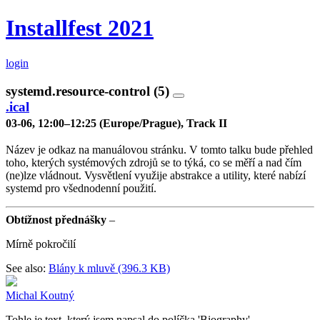
Installfest 2021
login
systemd.resource-control (5)
.ical
03-06, 12:00–12:25 (Europe/Prague), Track II
Název je odkaz na manuálovou stránku. V tomto talku bude přehled
toho, kterých systémových zdrojů se to týká, co se měří a nad čím
(ne)lze vládnout. Vysvětlení využije abstrakce a utility, které nabízí
systemd pro všednodenní použití.
Obtížnost přednášky
–
Mírně pokročilí
See also:
Blány k mluvě (396.3 KB)
Michal Koutný
Tohle je text, který jsem napsal do políčka 'Biography'.