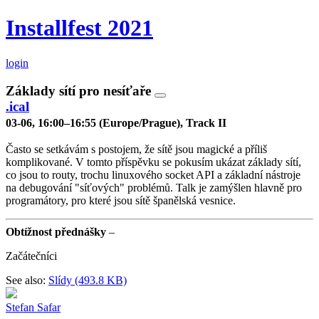
Installfest 2021
login
Základy sítí pro nesíťaře
.ical
03-06, 16:00–16:55 (Europe/Prague), Track II
Často se setkávám s postojem, že sítě jsou magické a příliš
komplikované. V tomto příspěvku se pokusím ukázat základy sítí,
co jsou to routy, trochu linuxového socket API a základní nástroje
na debugování "síťových" problémů. Talk je zamýšlen hlavně pro
programátory, pro které jsou sítě španělská vesnice.
Obtížnost přednášky
–
Začátečníci
See also:
Slídy (493.8 KB)
Stefan Safar