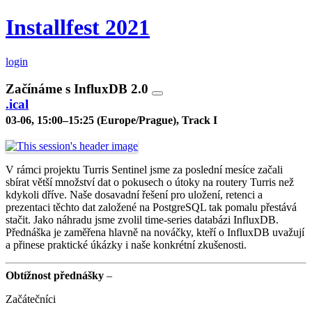
Installfest 2021
login
Začínáme s InfluxDB 2.0
.ical
03-06, 15:00–15:25 (Europe/Prague), Track I
V rámci projektu Turris Sentinel jsme za poslední mesíce začali
sbírat větší množství dat o pokusech o útoky na routery Turris než
kdykoli dříve. Naše dosavadní řešení pro uložení, retenci a
prezentaci těchto dat založené na PostgreSQL tak pomalu přestává
stačit. Jako náhradu jsme zvolil time-series databázi InfluxDB.
Přednáška je zaměřena hlavně na nováčky, kteří o InfluxDB uvažují
a přinese praktické úkázky i naše konkrétní zkušenosti.
Obtížnost přednášky
–
Začátečníci