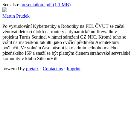
See also:
presentation_pdf (1.1 MB)
Martin Prudek
Po vystudování Kybernetiky a Robotiky na FEL ČVUT se začal
věnovat detekcí útoků na routery a dynamickému firewallu v
projektu Turris Sentinel v rámci sdružení CZ.NIC. Kromě toho se
vrátil na mateřskou fakultu jako cvičící předmětu Architektura
počítačů. Ve volném čase působí jako admin jednoho malého
plzeňského ISP a snaží se být platným členem strahovské servrařské
komunity v klubu SiliconHill.
powered by
pretalx
·
Contact us
·
Imprint