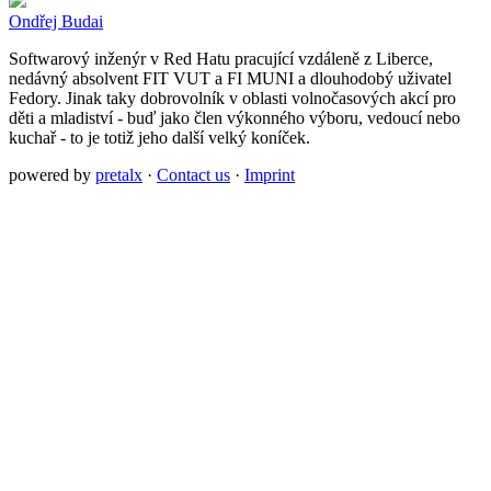
Ondřej Budai
Softwarový inženýr v Red Hatu pracující vzdáleně z Liberce,
nedávný absolvent FIT VUT a FI MUNI a dlouhodobý uživatel
Fedory. Jinak taky dobrovolník v oblasti volnočasových akcí pro
děti a mladiství - buď jako člen výkonného výboru, vedoucí nebo
kuchař - to je totiž jeho další velký koníček.
powered by
pretalx
·
Contact us
·
Imprint