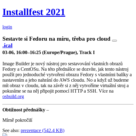
Installfest 2021
login
Sestavte si Fedoru na míru, třeba pro cloud
.ical
03-06, 16:00–16:25 (Europe/Prague), Track I
Image Builder je nový nástroj pro sestavování vlastních obrazů
Fedory a CentOSu. Na této přednášce se dozvíte, jak tento nástroj
použít pro jednoduché vytvoření obrazu Fedory s vlastními balíky a
nastavením a jeho nahrání do AWS cloudu. No a když už budeme
mít obraz v cloudu, tak na závěr si z něj vytvoříme virtuální stroj a
pokusíme se na něj připojit pomocí HTTP a SSH. Více na
osbuild.org
Obtížnost přednášky
–
Mírně pokročilí
See also:
prezentace (542.4 KB)