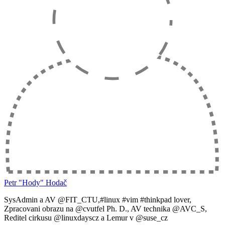
Petr "Hody" Hodač
SysAdmin a AV @FIT_CTU,#linux #vim #thinkpad lover,
Zpracovani obrazu na @cvutfel Ph. D., AV technika @AVC_S,
Reditel cirkusu @linuxdayscz a Lemur v @suse_cz