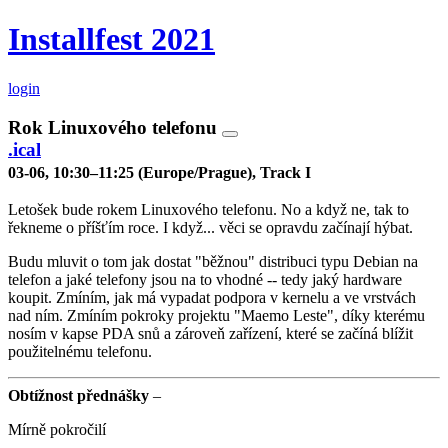
Installfest 2021
login
Rok Linuxového telefonu
.ical
03-06, 10:30–11:25 (Europe/Prague), Track I
Letošek bude rokem Linuxového telefonu. No a když ne, tak to
řekneme o příšťím roce. I když... věci se opravdu začínají hýbat.
Budu mluvit o tom jak dostat "běžnou" distribuci typu Debian na
telefon a jaké telefony jsou na to vhodné -- tedy jaký hardware
koupit. Zmíním, jak má vypadat podpora v kernelu a ve vrstvách
nad ním. Zmíním pokroky projektu "Maemo Leste", díky kterému
nosím v kapse PDA snů a zároveň zařízení, které se začíná blížit
použitelnému telefonu.
Obtížnost přednášky
–
Mírně pokročilí