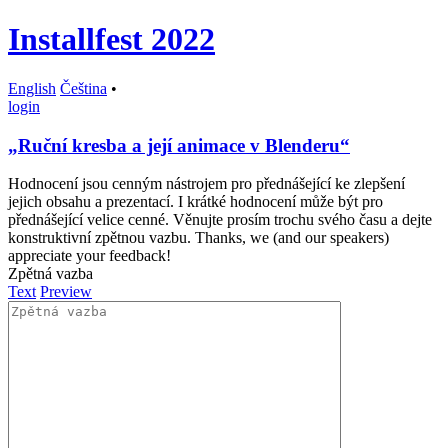
Installfest 2022
English
Čeština
•
login
„Ruční kresba a její animace v Blenderu“
Hodnocení jsou cenným nástrojem pro přednášející ke zlepšení
jejich obsahu a prezentací. I krátké hodnocení může být pro
přednášející velice cenné. Věnujte prosím trochu svého času a dejte
konstruktivní zpětnou vazbu. Thanks, we (and our speakers)
appreciate your feedback!
Zpětná vazba
Text
Preview