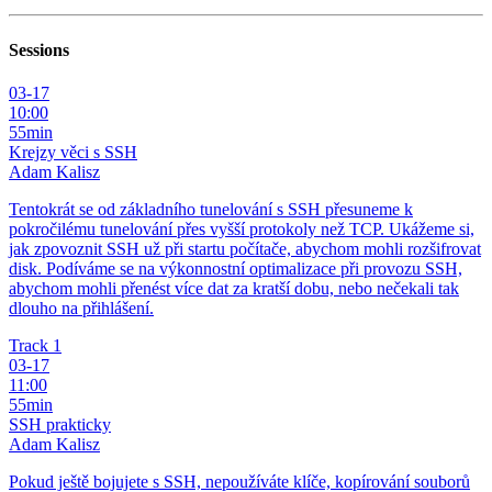
Sessions
03-17
10:00
55min
Krejzy věci s SSH
Adam Kalisz
Tentokrát se od základního tunelování s SSH přesuneme k
pokročilému tunelování přes vyšší protokoly než TCP. Ukážeme si,
jak zpovoznit SSH už při startu počítače, abychom mohli rozšifrovat
disk. Podíváme se na výkonnostní optimalizace při provozu SSH,
abychom mohli přenést více dat za kratší dobu, nebo nečekali tak
dlouho na přihlášení.
Track 1
03-17
11:00
55min
SSH prakticky
Adam Kalisz
Pokud ještě bojujete s SSH, nepoužíváte klíče, kopírování souborů