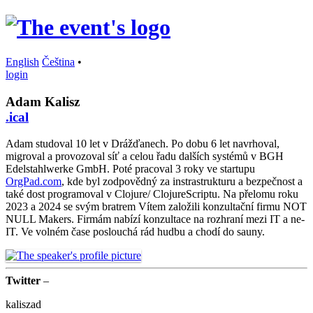
English
Čeština
•
login
Adam Kalisz
.ical
Adam studoval 10 let v Drážďanech. Po dobu 6 let navrhoval,
migroval a provozoval síť a celou řadu dalších systémů v BGH
Edelstahlwerke GmbH. Poté pracoval 3 roky ve startupu
OrgPad.com
, kde byl zodpovědný za instrastrukturu a bezpečnost a
také dost programoval v Clojure/ ClojureScriptu. Na přelomu roku
2023 a 2024 se svým bratrem Vítem založili konzultační firmu NOT
NULL Makers. Firmám nabízí konzultace na rozhraní mezi IT a ne-
IT. Ve volném čase poslouchá rád hudbu a chodí do sauny.
Twitter
–
kaliszad