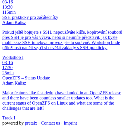
03-16
13:30
115min
SSH prakticky pro začátečníky
Adam Kalisz
Pokud ještě bojujete s SSH, nepoužíváte klíče, kopírování souborů
přes SSH je pro vás výzva, nebo si neumíte představit, jak byste
mohli skrz SSH tunelovat provoz jste tu správně. Workshop bude
příležitostí naučit se, či si osvěžit základy s SSH prakticky.
Workshop I
03-16
17:30
25min
OpenZFS – Status Update
Adam Kalisz
Major features like fast dedup have landed in an OpenZFS release
and there have been countless smaller updates too. What is the
current status of OpenZFS on Linux and what are some of the
challenges that are left?
Track I
powered by
pretalx
·
Contact us
·
Imprint