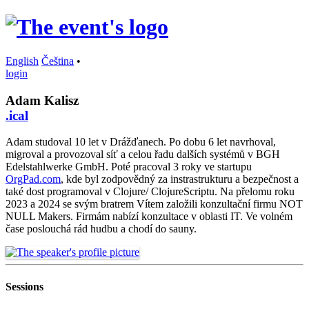
English
Čeština
•
login
Adam Kalisz
.ical
Adam studoval 10 let v Drážďanech. Po dobu 6 let navrhoval,
migroval a provozoval síť a celou řadu dalších systémů v BGH
Edelstahlwerke GmbH. Poté pracoval 3 roky ve startupu
OrgPad.com
, kde byl zodpovědný za instrastrukturu a bezpečnost a
také dost programoval v Clojure/ ClojureScriptu. Na přelomu roku
2023 a 2024 se svým bratrem Vítem založili konzultační firmu NOT
NULL Makers. Firmám nabízí konzultace v oblasti IT. Ve volném
čase poslouchá rád hudbu a chodí do sauny.
Sessions