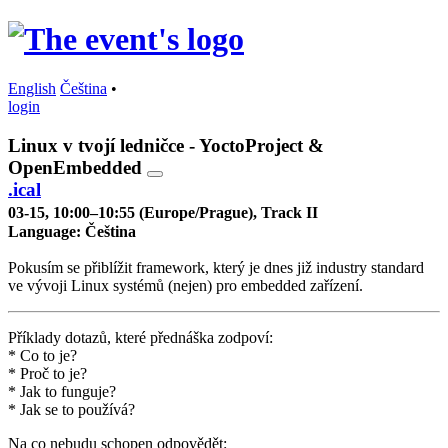
English
Čeština
•
login
Linux v tvojí ledničce - YoctoProject &
OpenEmbedded
.ical
03-15, 10:00–10:55 (Europe/Prague), Track II
Language:
Čeština
Pokusím se přiblížit framework, který je dnes již industry standard
ve vývoji Linux systémů (nejen) pro embedded zařízení.
Příklady dotazů, které přednáška zodpoví:
* Co to je?
* Proč to je?
* Jak to funguje?
* Jak se to používá?
Na co nebudu schopen odpovědět: