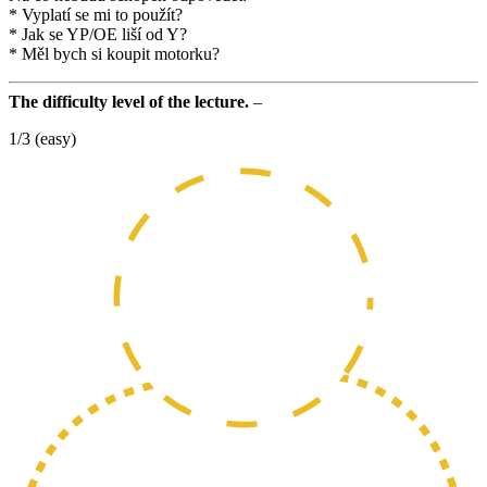
* Vyplatí se mi to použít?
* Jak se YP/OE liší od Y?
* Měl bych si koupit motorku?
The difficulty level of the lecture.
–
1/3 (easy)