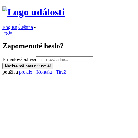
English
Čeština
•
login
Zapomenuté heslo?
E-mailová adresa
Nechte mě nastavit nové!
používá
pretalx
·
Kontakt
·
Tiráž